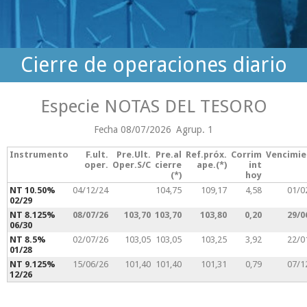
Cierre de operaciones diario
Especie NOTAS DEL TESORO
Fecha 08/07/2026
Agrup. 1
Instrumento
F.ult.
Pre.Ult.
Pre.al
Ref.próx.
Corrim
Vencimi
oper.
Oper.S/C
cierre
ape.(*)
int
(*)
hoy
NT 10.50%
04/12/24
104,75
109,17
4,58
01/0
02/29
NT 8.125%
08/07/26
103,70
103,70
103,80
0,20
29/0
06/30
NT 8.5%
02/07/26
103,05
103,05
103,25
3,92
22/0
01/28
NT 9.125%
15/06/26
101,40
101,40
101,31
0,79
07/1
12/26