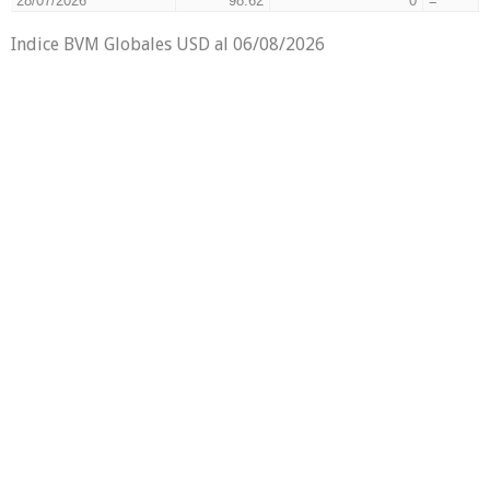
28/07/2026
98.62
0
=
Indice BVM Globales USD al
06/08/2026
99.0
98.5
Valores
98.0
97.5
06/08/2026
04/08/2026
31/07/2026
29/07/2026
Fechas
CONTACTO
Misiones 1400 - Tel. +5982 916 5051 - Montevideo -