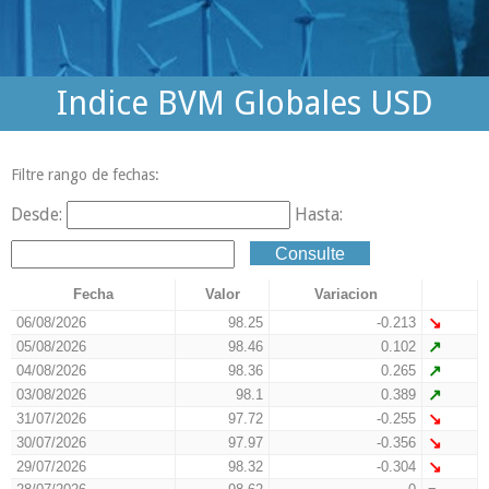
Indice BVM Globales USD
Filtre rango de fechas:
Desde:
Hasta:
Fecha
Valor
Variacion
06/08/2026
98.25
-0.213
↘
05/08/2026
98.46
0.102
↗
04/08/2026
98.36
0.265
↗
03/08/2026
98.1
0.389
↗
31/07/2026
97.72
-0.255
↘
30/07/2026
97.97
-0.356
↘
29/07/2026
98.32
-0.304
↘