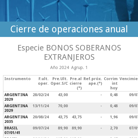
Cierre de operaciones anual
Especie BONOS SOBERANOS
EXTRANJEROS
Año 2024
Agrup. 1
Instrumento
F.ult.
Pre.Ult.
Pre.al
Ref.próx.
Corrim
Vencimi
oper.
Oper.S/C
cierre
ape.(*)
int
(*)
hoy
ARGENTINA
28/02/24
43,00
-
0,48
09/0
2029
ARGENTINA
13/11/24
70,00
-
0,48
09/0
2029
ARGENTINA
20/08/24
43,75
43,75
-
1,96
09/0
2035
BRASIL
09/07/24
89,90
89,90
-
2,70
07/0
07/01/41