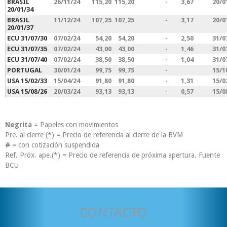
BRASIL
26/11/24
115,20
115,20
-
3,67
20/0
20/01/34
BRASIL
11/12/24
107,25
107,25
-
3,17
20/0
20/01/37
ECU 31/07/30
07/02/24
54,20
54,20
-
2,50
31/0
ECU 31/07/35
07/02/24
43,00
43,00
-
1,46
31/0
ECU 31/07/40
07/02/24
38,50
38,50
-
1,04
31/0
PORTUGAL
30/01/24
99,75
99,75
-
15/1
USA 15/02/33
15/04/24
91,80
91,80
-
1,31
15/0
USA 15/08/26
20/03/24
93,13
93,13
-
0,57
15/0
Negrita
= Papeles con movimientos
Pre. al cierre (*) = Precio de referencia al cierre de la BVM
#
= con cotización suspendida
Ref. Próx. ape.(*) = Precio de referencia de próxima apertura. Fuente
BCU
CONTACTO