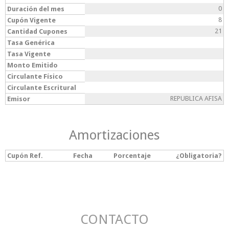
0
Duración del mes
8
Cupón Vigente
21
Cantidad Cupones
Tasa Genérica
Tasa Vigente
Monto Emitido
Circulante Físico
Circulante Escritural
REPUBLICA AFISA
Emisor
Amortizaciones
Cupón Ref.
Fecha
Porcentaje
¿Obligatoria?
CONTACTO