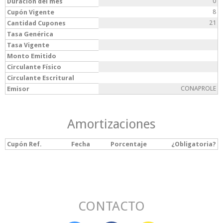
0
Duración del mes
8
Cupón Vigente
21
Cantidad Cupones
Tasa Genérica
Tasa Vigente
Monto Emitido
Circulante Físico
Circulante Escritural
CONAPROLE
Emisor
Amortizaciones
Cupón Ref.
Fecha
Porcentaje
¿Obligatoria?
CONTACTO