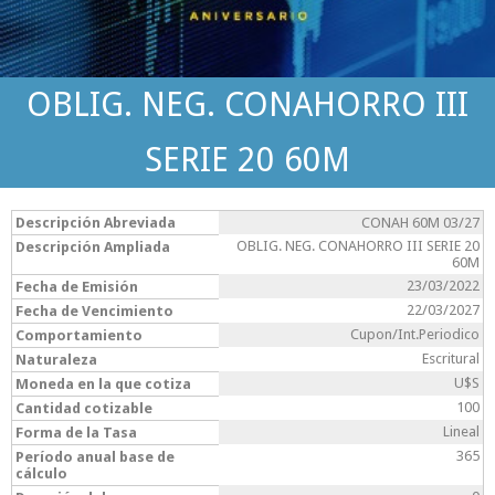
OBLIG. NEG. CONAHORRO III
SERIE 20 60M
Descripción Abreviada
CONAH 60M 03/27
OBLIG. NEG. CONAHORRO III SERIE 20
Descripción Ampliada
60M
23/03/2022
Fecha de Emisión
22/03/2027
Fecha de Vencimiento
Cupon/Int.Periodico
Comportamiento
Escritural
Naturaleza
U$S
Moneda en la que cotiza
100
Cantidad cotizable
Lineal
Forma de la Tasa
365
Período anual base de
cálculo