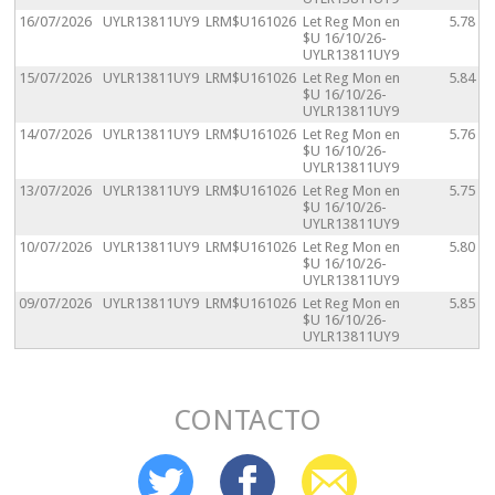
16/07/2026
UYLR13811UY9
LRM$U161026
Let Reg Mon en
5.78
$U 16/10/26-
UYLR13811UY9
15/07/2026
UYLR13811UY9
LRM$U161026
Let Reg Mon en
5.84
$U 16/10/26-
UYLR13811UY9
14/07/2026
UYLR13811UY9
LRM$U161026
Let Reg Mon en
5.76
$U 16/10/26-
UYLR13811UY9
13/07/2026
UYLR13811UY9
LRM$U161026
Let Reg Mon en
5.75
$U 16/10/26-
UYLR13811UY9
10/07/2026
UYLR13811UY9
LRM$U161026
Let Reg Mon en
5.80
$U 16/10/26-
UYLR13811UY9
09/07/2026
UYLR13811UY9
LRM$U161026
Let Reg Mon en
5.85
$U 16/10/26-
UYLR13811UY9
CONTACTO