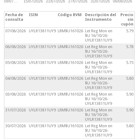
09/07…
15/07/2026
21/07/2026
27/07/2026
31/07/2026
06/08/2026
Fecha de
ISIN
Código BVM
Descripción del
Precio
consulta
Instrumento
sin
cupón
07/08/2026
UYLR13811UY9
LRM$U161026
Let Reg Mon en
5.79
$U 16/10/26-
UYLR13811UY9
06/08/2026
UYLR13811UY9
LRM$U161026
Let Reg Mon en
5.78
$U 16/10/26-
UYLR13811UY9
05/08/2026
UYLR13811UY9
LRM$U161026
Let Reg Mon en
5.75
$U 16/10/26-
UYLR13811UY9
04/08/2026
UYLR13811UY9
LRM$U161026
Let Reg Mon en
5.80
$U 16/10/26-
UYLR13811UY9
03/08/2026
UYLR13811UY9
LRM$U161026
Let Reg Mon en
5.90
$U 16/10/26-
UYLR13811UY9
31/07/2026
UYLR13811UY9
LRM$U161026
Let Reg Mon en
5.90
$U 16/10/26-
UYLR13811UY9
30/07/2026
UYLR13811UY9
LRM$U161026
Let Reg Mon en
5.80
$U 16/10/26-
UYLR13811UY9