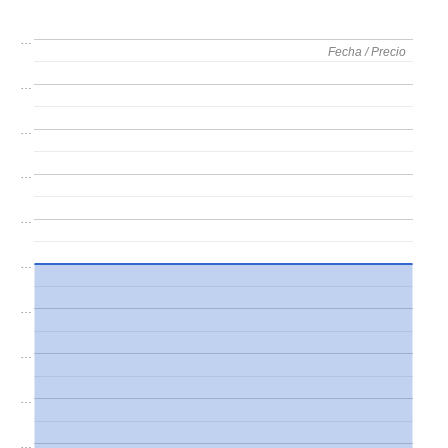
…
Fecha / Precio
Fecha / Precio
…
…
…
…
…
…
…
…
…