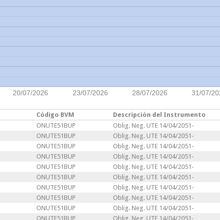
20/07/2026
23/07/2026
28/07/2026
31/07/20
Código BVM
Descripción del Instrumento
ONUTE51BUP
Oblig. Neg. UTE 14/04/2051-
ONUTE51BUP
Oblig. Neg. UTE 14/04/2051-
ONUTE51BUP
Oblig. Neg. UTE 14/04/2051-
ONUTE51BUP
Oblig. Neg. UTE 14/04/2051-
ONUTE51BUP
Oblig. Neg. UTE 14/04/2051-
ONUTE51BUP
Oblig. Neg. UTE 14/04/2051-
ONUTE51BUP
Oblig. Neg. UTE 14/04/2051-
ONUTE51BUP
Oblig. Neg. UTE 14/04/2051-
ONUTE51BUP
Oblig. Neg. UTE 14/04/2051-
ONUTE51BUP
Oblig. Neg. UTE 14/04/2051-