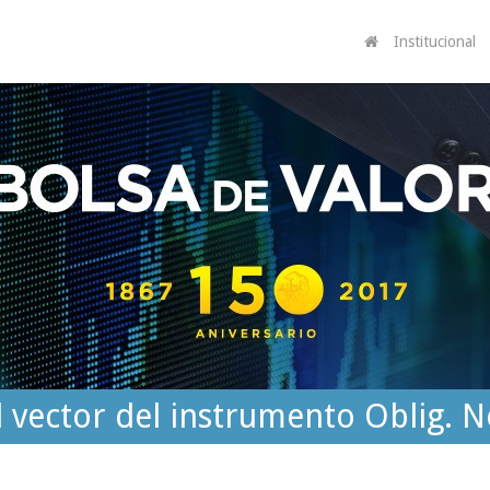
Institucional
l vector del instrumento Oblig. 